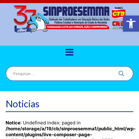
Barra de Ferr
Noticias
Notice
: Undefined index: paged in
/home/storage/a/19/cb/sinproesemma1/public_html/wp-
content/plugins/live-composer-page-