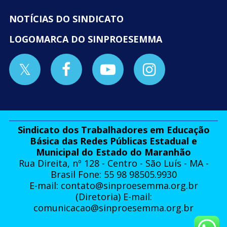
NOTÍCIAS DO SINDICATO
LOGOMARCA DO SINPROESEMMA
Sindicato dos Trabalhadores em Educação
Básica das Redes Públicas Estadual e
Municipal do Estado do Maranhão
Rua Direita, nº 128 - Centro - São Luís - MA -
Brasil Fone: 55 98 98505.9930
E-mail:
contato@sinproesemma.org.br
(Diretoria) E-mail:
comunicacao@sinproesemma.org.br