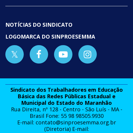
NOTÍCIAS DO SINDICATO
LOGOMARCA DO SINPROESEMMA
Sindicato dos Trabalhadores em Educação
Básica das Redes Públicas Estadual e
Municipal do Estado do Maranhão
Rua Direita, nº 128 - Centro - São Luís - MA -
Brasil Fone: 55 98 98505.9930
E-mail:
contato@sinproesemma.org.br
(Diretoria) E-mail: