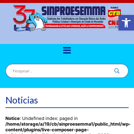
Barra de Ferr
Noticias
Notice
: Undefined index: paged in
/home/storage/a/19/cb/sinproesemma1/public_html/wp-
content/plugins/live-composer-page-