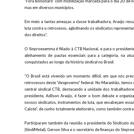
“Fora Bolsonaro” com mobilização marcada para o dia 20 de n
mas em diversos municípios.
Em meio a tantas ameaças a classe trabalhadora, Araújo ressalt
luta contra o retrocesso, aglutinando os sindicatos represent
dos direitos”.
O Sinproesemma é filiado à CTB Nacional, e para o president
alinhamento de pautas essenciais para a categoria, na atu
conquistados ao longo da história sindical no Brasil.
“O Brasil está vivendo um momento difícil, em que nós preci
retrocessos deste “desgoverno” federal. No Maranhão, temos q
central sindical CTB, destacando a unidade dos trabalhadore
presidente, Adilson Araújo, é fazer o bom debate e organiza
nossos sindicatos, instrumentos de luta, que encabeçam ess
Calote”, de cunho totalmente eleitoreiro, como também contra 
Participaram também da reunião o presidente do Sindicato das
(SindiMetal), Gerson Silva e o secretário de finanças do Sinpr