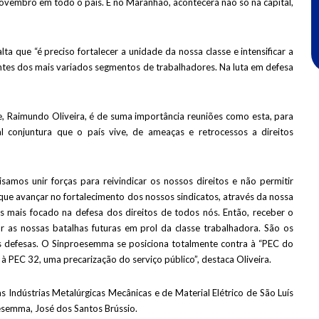
ovembro em todo o país. E no Maranhão, acontecerá não só na capital,
a que “é preciso fortalecer a unidade da nossa classe e intensificar a
antes dos mais variados segmentos de trabalhadores. Na luta em defesa
e, Raimundo Oliveira, é de suma importância reuniões como esta, para
al conjuntura que o país vive, de ameaças e retrocessos a direitos
samos unir forças para reivindicar os nossos direitos e não permitir
ue avançar no fortalecimento dos nossos sindicatos, através da nossa
s mais focado na defesa dos direitos de todos nós. Então, receber o
r as nossas batalhas futuras em prol da classe trabalhadora. São os
as defesas. O Sinproesemma se posiciona totalmente contra à “PEC do
à PEC 32, uma precarização do serviço público”, destaca Oliveira.
 Indústrias Metalúrgicas Mecânicas e de Material Elétrico de São Luís
oesemma, José dos Santos Brússio.