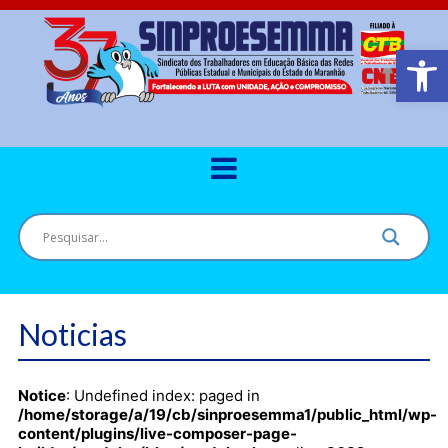
Barra de Ferr
Noticias
Notice
: Undefined index: paged in
/home/storage/a/19/cb/sinproesemma1/public_html/wp-
content/plugins/live-composer-page-