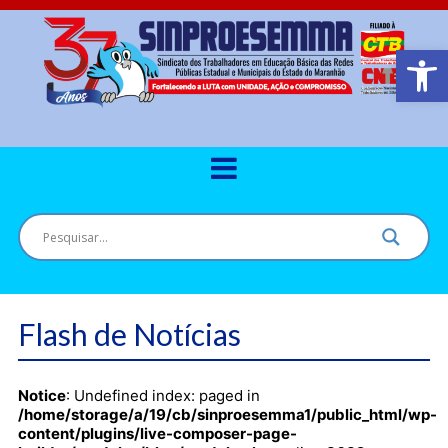
Barra de Ferr
Flash de Notícias
Notice
: Undefined index: paged in
/home/storage/a/19/cb/sinproesemma1/public_html/wp-
content/plugins/live-composer-page-