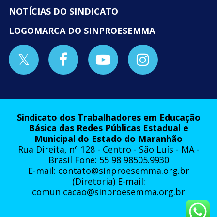
NOTÍCIAS DO SINDICATO
LOGOMARCA DO SINPROESEMMA
Sindicato dos Trabalhadores em Educação
Básica das Redes Públicas Estadual e
Municipal do Estado do Maranhão
Rua Direita, nº 128 - Centro - São Luís - MA -
Brasil Fone: 55 98 98505.9930
E-mail:
contato@sinproesemma.org.br
(Diretoria) E-mail:
comunicacao@sinproesemma.org.br