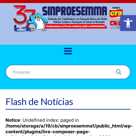
Barra de Ferr
Flash de Notícias
Notice
: Undefined index: paged in
/home/storage/a/19/cb/sinproesemma1/public_html/wp-
content/plugins/live-composer-page-