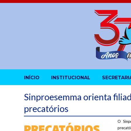
INÍCIO
INSTITUCIONAL
SECRETARI
Sinproesemma orienta filia
precatórios
O Sinp
precató