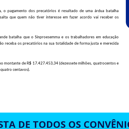
, o pagamento dos precatórios é resultado de uma árdua batalha
salta que quem não tiver interesse em fazer acordo vai receber os
ande batalha que o Sinproesemma e os trabalhadores em educação
ão receba os precatórios na sua totalidade de forma justa e merecida
 no montante de R$ 17.427.453,34 (dezessete milhões, quatrocentos e
e quatro centavos).
ISTA DE TODOS OS CONVÊNI