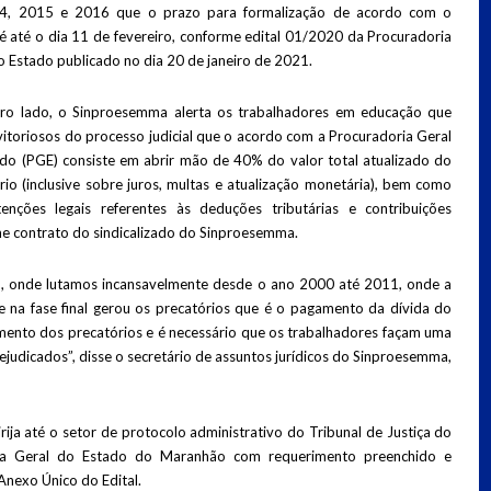
4, 2015 e 2016 que o prazo para formalização de acordo com o
é até o dia 11 de fevereiro, conforme edital 01/2020 da Procuradoria
o Estado publicado no dia 20 de janeiro de 2021.
ro lado, o Sinproesemma alerta os trabalhadores em educação que
vitoriosos do processo judicial que o acordo com a Procuradoria Geral
do (PGE) consiste em abrir mão de 40% do valor total atualizado do
rio (inclusive sobre juros, multas e atualização monetária), bem como
enções legais referentes às deduções tributárias e contribuições
me contrato do sindicalizado do Sinproesemma.
o, onde lutamos incansavelmente desde o ano 2000 até 2011, onde a
e na fase final gerou os precatórios que é o pagamento da dívida do
ento dos precatórios e é necessário que os trabalhadores façam uma
ejudicados”, disse o secretário de assuntos jurídicos do Sinproesemma,
rija até o setor de protocolo administrativo do Tribunal de Justiça do
ia Geral do Estado do Maranhão com requerimento preenchido e
Anexo Único do Edital.