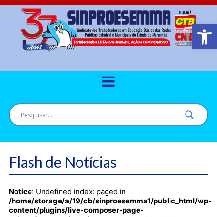
Barra de Ferr
Flash de Notícias
Notice
: Undefined index: paged in
/home/storage/a/19/cb/sinproesemma1/public_html/wp-
content/plugins/live-composer-page-