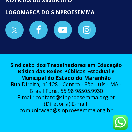
NOTÍCIAS DO SINDICATO
LOGOMARCA DO SINPROESEMMA
Sindicato dos Trabalhadores em Educação
Básica das Redes Públicas Estadual e
Municipal do Estado do Maranhão
Rua Direita, nº 128 - Centro - São Luís - MA -
Brasil Fone: 55 98 98505.9930
E-mail:
contato@sinproesemma.org.br
(Diretoria) E-mail:
comunicacao@sinproesemma.org.br