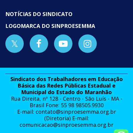
NOTÍCIAS DO SINDICATO
LOGOMARCA DO SINPROESEMMA
Sindicato dos Trabalhadores em Educação
Básica das Redes Públicas Estadual e
Municipal do Estado do Maranhão
Rua Direita, nº 128 - Centro - São Luís - MA -
Brasil Fone: 55 98 98505.9930
E-mail:
contato@sinproesemma.org.br
(Diretoria) E-mail:
comunicacao@sinproesemma.org.br