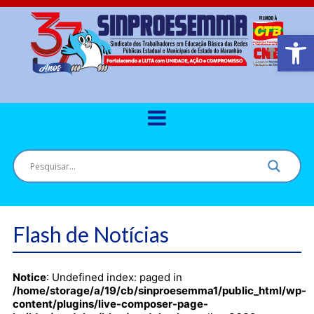
Barra de Ferr
Flash de Notícias
Notice
: Undefined index: paged in
/home/storage/a/19/cb/sinproesemma1/public_html/wp-
content/plugins/live-composer-page-