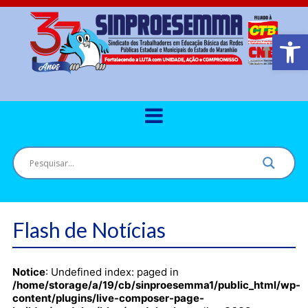
Barra de Ferr
Flash de Notícias
Notice
: Undefined index: paged in
/home/storage/a/19/cb/sinproesemma1/public_html/wp-
content/plugins/live-composer-page-