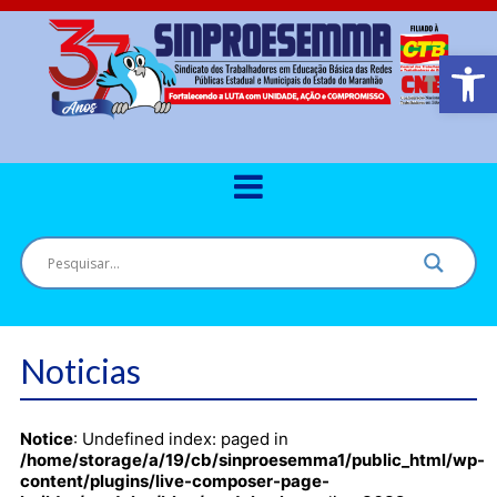
Barra de Ferr
Noticias
Notice
: Undefined index: paged in
/home/storage/a/19/cb/sinproesemma1/public_html/wp-
content/plugins/live-composer-page-