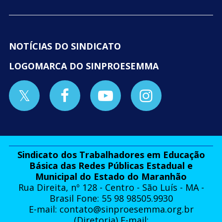
NOTÍCIAS DO SINDICATO
LOGOMARCA DO SINPROESEMMA
Sindicato dos Trabalhadores em Educação
Básica das Redes Públicas Estadual e
Municipal do Estado do Maranhão
Rua Direita, nº 128 - Centro - São Luís - MA -
Brasil Fone: 55 98 98505.9930
E-mail:
contato@sinproesemma.org.br
(Diretoria) E-mail: