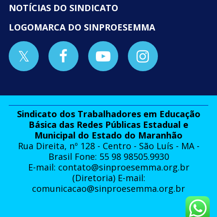
NOTÍCIAS DO SINDICATO
LOGOMARCA DO SINPROESEMMA
Sindicato dos Trabalhadores em Educação
Básica das Redes Públicas Estadual e
Municipal do Estado do Maranhão
Rua Direita, nº 128 - Centro - São Luís - MA -
Brasil Fone: 55 98 98505.9930
E-mail:
contato@sinproesemma.org.br
(Diretoria) E-mail:
comunicacao@sinproesemma.org.br