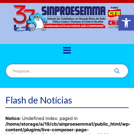
Barra de Ferr
Flash de Notícias
Notice
: Undefined index: paged in
/home/storage/a/19/cb/sinproesemma1/public_html/wp-
content/plugins/live-composer-page-