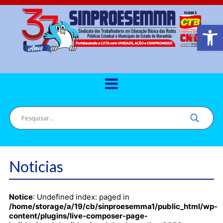
Barra de Ferr
Noticias
Notice
: Undefined index: paged in
/home/storage/a/19/cb/sinproesemma1/public_html/wp-
content/plugins/live-composer-page-