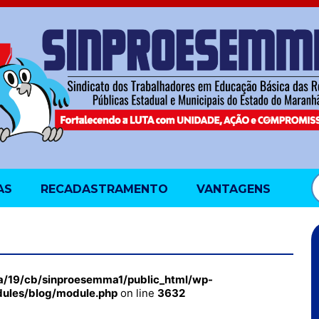
AS
RECADASTRAMENTO
VANTAGENS
a/19/cb/sinproesemma1/public_html/wp-
dules/blog/module.php
on line
3632