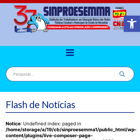
Barra de Ferr
Flash de Notícias
Notice
: Undefined index: paged in
/home/storage/a/19/cb/sinproesemma1/public_html/wp-
content/plugins/live-composer-page-