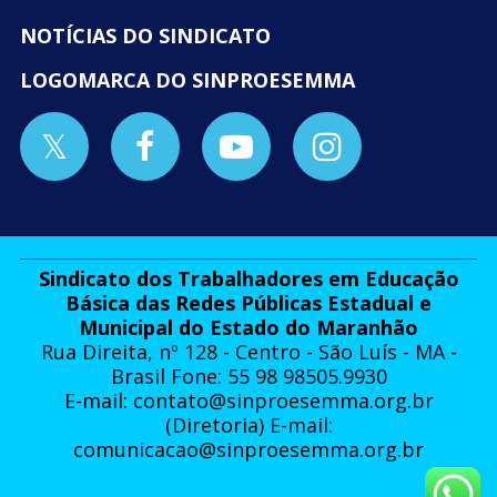
NOTÍCIAS DO SINDICATO
LOGOMARCA DO SINPROESEMMA
Sindicato dos Trabalhadores em Educação
Básica das Redes Públicas Estadual e
Municipal do Estado do Maranhão
Rua Direita, nº 128 - Centro - São Luís - MA -
Brasil Fone: 55 98 98505.9930
E-mail:
contato@sinproesemma.org.br
(Diretoria) E-mail:
comunicacao@sinproesemma.org.br