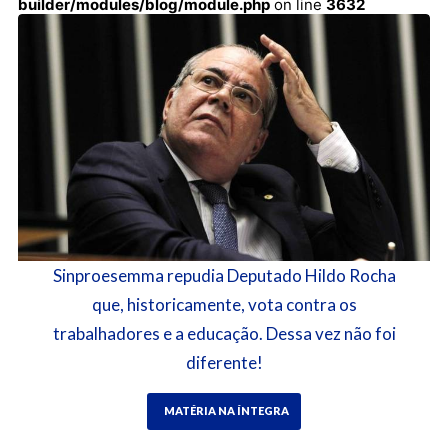
builder/modules/blog/module.php
on line
3632
Sinproesemma repudia Deputado Hildo Rocha
que, historicamente, vota contra os
trabalhadores e a educação. Dessa vez não foi
diferente!
MATÉRIA NA ÍNTEGRA