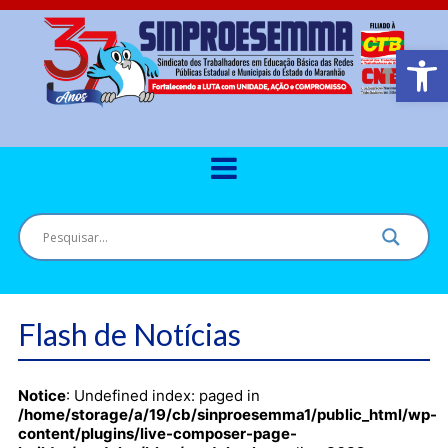
Barra de Ferr
Flash de Notícias
Notice
: Undefined index: paged in
/home/storage/a/19/cb/sinproesemma1/public_html/wp-
content/plugins/live-composer-page-