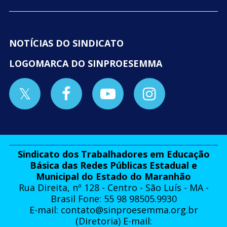
NOTÍCIAS DO SINDICATO
LOGOMARCA DO SINPROESEMMA
Sindicato dos Trabalhadores em Educação
Básica das Redes Públicas Estadual e
Municipal do Estado do Maranhão
Rua Direita, nº 128 - Centro - São Luís - MA -
Brasil Fone: 55 98 98505.9930
E-mail:
contato@sinproesemma.org.br
(Diretoria) E-mail: