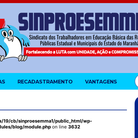
AS
RECADASTRAMENTO
VANTAGENS
a/19/cb/sinproesemma1/public_html/wp-
dules/blog/module.php
on line
3632