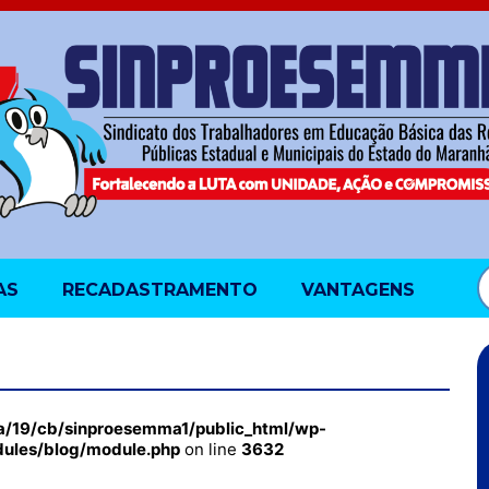
AS
RECADASTRAMENTO
VANTAGENS
a/19/cb/sinproesemma1/public_html/wp-
dules/blog/module.php
on line
3632