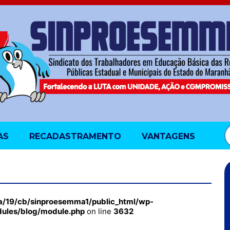
AS
RECADASTRAMENTO
VANTAGENS
a/19/cb/sinproesemma1/public_html/wp-
dules/blog/module.php
on line
3632