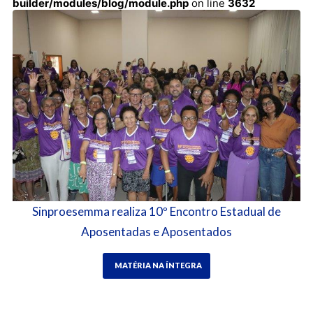
builder/modules/blog/module.php
on line
3632
Sinproesemma realiza 10º Encontro Estadual de
Aposentadas e Aposentados
MATÉRIA NA ÍNTEGRA