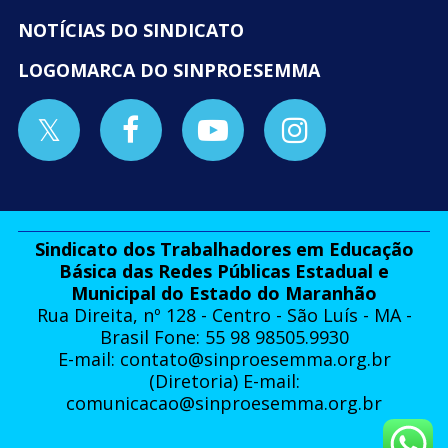
NOTÍCIAS DO SINDICATO
LOGOMARCA DO SINPROESEMMA
Sindicato dos Trabalhadores em Educação
Básica das Redes Públicas Estadual e
Municipal do Estado do Maranhão
Rua Direita, nº 128 - Centro - São Luís - MA -
Brasil Fone: 55 98 98505.9930
E-mail:
contato@sinproesemma.org.br
(Diretoria) E-mail:
comunicacao@sinproesemma.org.br