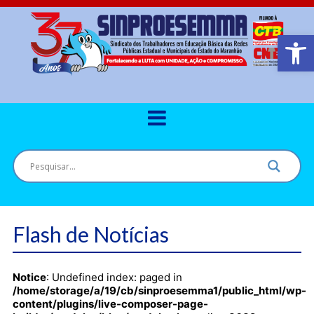
Barra de Ferr
Flash de Notícias
Notice
: Undefined index: paged in
/home/storage/a/19/cb/sinproesemma1/public_html/wp-
content/plugins/live-composer-page-