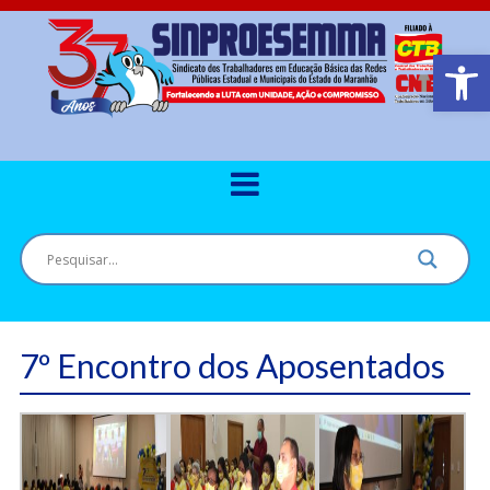
Barra de Ferr
7º Encontro dos Aposentados