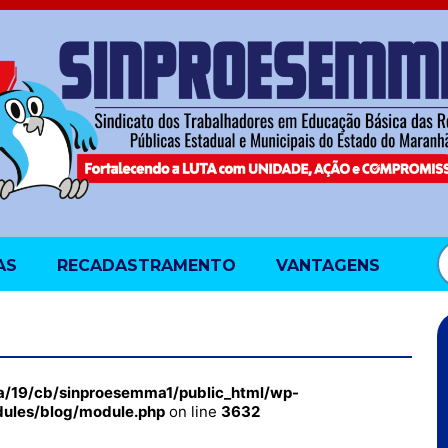
AS
RECADASTRAMENTO
VANTAGENS
a/19/cb/sinproesemma1/public_html/wp-
dules/blog/module.php
on line
3632