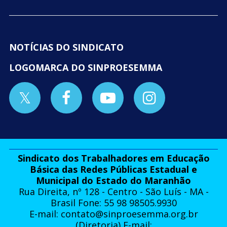
NOTÍCIAS DO SINDICATO
LOGOMARCA DO SINPROESEMMA
Sindicato dos Trabalhadores em Educação
Básica das Redes Públicas Estadual e
Municipal do Estado do Maranhão
Rua Direita, nº 128 - Centro - São Luís - MA -
Brasil Fone: 55 98 98505.9930
E-mail:
contato@sinproesemma.org.br
(Diretoria) E-mail: