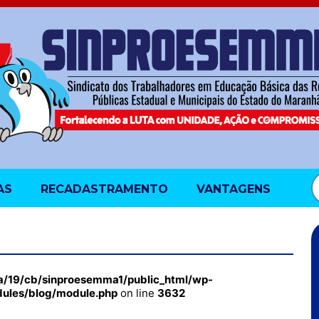
AS
RECADASTRAMENTO
VANTAGENS
a/19/cb/sinproesemma1/public_html/wp-
dules/blog/module.php
on line
3632