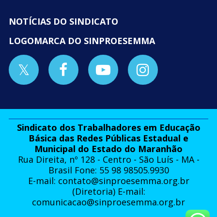
NOTÍCIAS DO SINDICATO
LOGOMARCA DO SINPROESEMMA
Sindicato dos Trabalhadores em Educação
Básica das Redes Públicas Estadual e
Municipal do Estado do Maranhão
Rua Direita, nº 128 - Centro - São Luís - MA -
Brasil Fone: 55 98 98505.9930
E-mail:
contato@sinproesemma.org.br
(Diretoria) E-mail:
comunicacao@sinproesemma.org.br