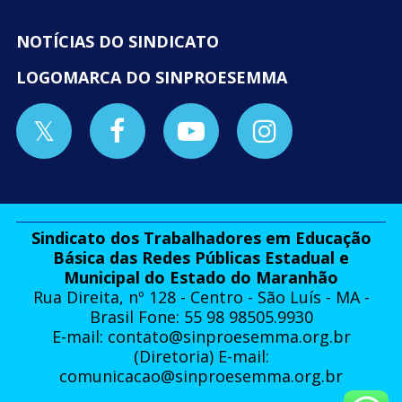
NOTÍCIAS DO SINDICATO
LOGOMARCA DO SINPROESEMMA
Sindicato dos Trabalhadores em Educação
Básica das Redes Públicas Estadual e
Municipal do Estado do Maranhão
Rua Direita, nº 128 - Centro - São Luís - MA -
Brasil Fone: 55 98 98505.9930
E-mail:
contato@sinproesemma.org.br
(Diretoria) E-mail:
comunicacao@sinproesemma.org.br