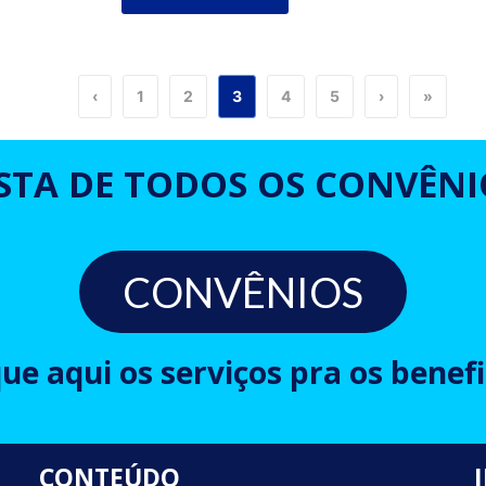
‹
1
2
3
4
5
›
»
ISTA DE TODOS OS CONVÊNI
CONVÊNIOS
que aqui os serviços pra os benefi
CONTEÚDO