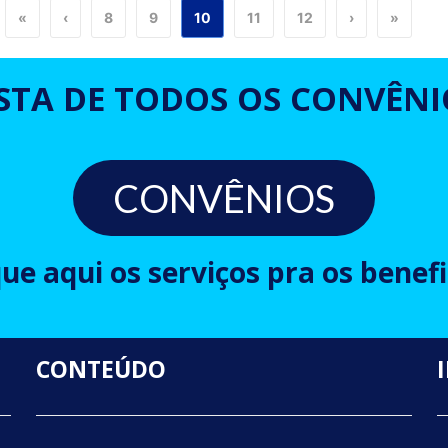
«
‹
8
9
10
11
12
›
»
ISTA DE TODOS OS CONVÊNI
CONVÊNIOS
que aqui os serviços pra os benefi
CONTEÚDO