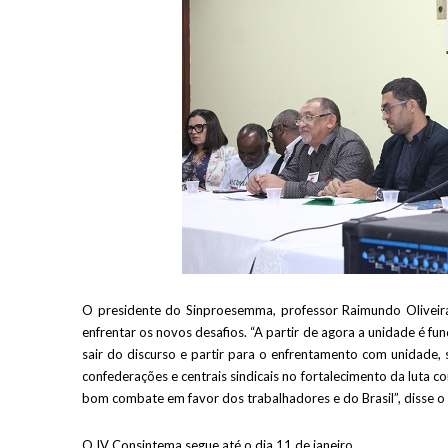
O presidente do Sinproesemma, professor Raimundo Oliveira
enfrentar os novos desafios. “A partir de agora a unidade é fu
sair do discurso e partir para o enfrentamento com unidade, 
confederações e centrais sindicais no fortalecimento da luta 
bom combate em favor dos trabalhadores e do Brasil”, disse 
O IV Consintema segue até o dia 11 de janeiro.