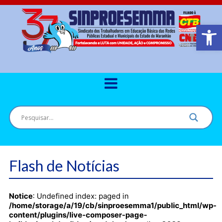
Barra de Ferr
Flash de Notícias
Notice
: Undefined index: paged in
/home/storage/a/19/cb/sinproesemma1/public_html/wp-
content/plugins/live-composer-page-