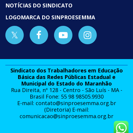
NOTÍCIAS DO SINDICATO
LOGOMARCA DO SINPROESEMMA
Sindicato dos Trabalhadores em Educação
Básica das Redes Públicas Estadual e
Municipal do Estado do Maranhão
Rua Direita, nº 128 - Centro - São Luís - MA -
Brasil Fone: 55 98 98505.9930
E-mail:
contato@sinproesemma.org.br
(Diretoria) E-mail:
comunicacao@sinproesemma.org.br