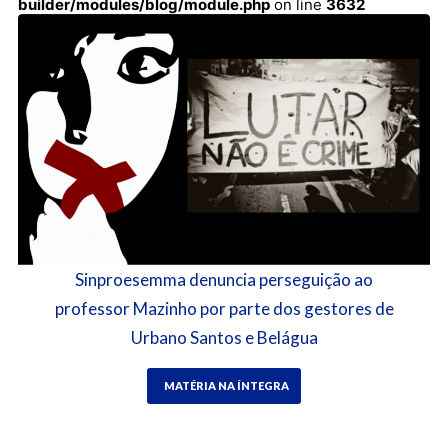
builder/modules/blog/module.php
on line
3632
Sinproesemma denuncia perseguição ao
professor Mazinho por parte dos gestores de
Urbano Santos e Belágua
MATÉRIA NA ÍNTEGRA