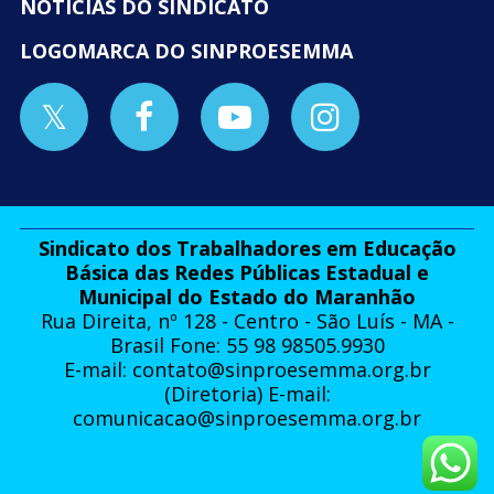
NOTÍCIAS DO SINDICATO
LOGOMARCA DO SINPROESEMMA
Sindicato dos Trabalhadores em Educação
Básica das Redes Públicas Estadual e
Municipal do Estado do Maranhão
Rua Direita, nº 128 - Centro - São Luís - MA -
Brasil Fone: 55 98 98505.9930
E-mail:
contato@sinproesemma.org.br
(Diretoria) E-mail:
comunicacao@sinproesemma.org.br