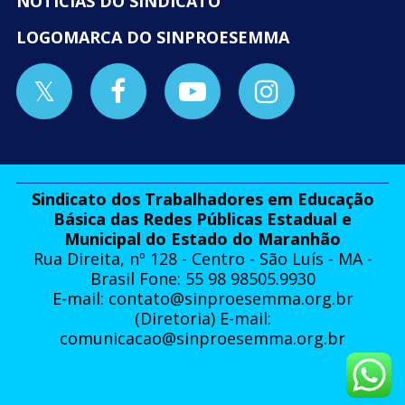
NOTÍCIAS DO SINDICATO
LOGOMARCA DO SINPROESEMMA
Sindicato dos Trabalhadores em Educação
Básica das Redes Públicas Estadual e
Municipal do Estado do Maranhão
Rua Direita, nº 128 - Centro - São Luís - MA -
Brasil Fone: 55 98 98505.9930
E-mail:
contato@sinproesemma.org.br
(Diretoria) E-mail:
comunicacao@sinproesemma.org.br