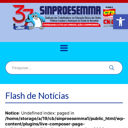
Barra de Ferr
Flash de Notícias
Notice
: Undefined index: paged in
/home/storage/a/19/cb/sinproesemma1/public_html/wp-
content/plugins/live-composer-page-