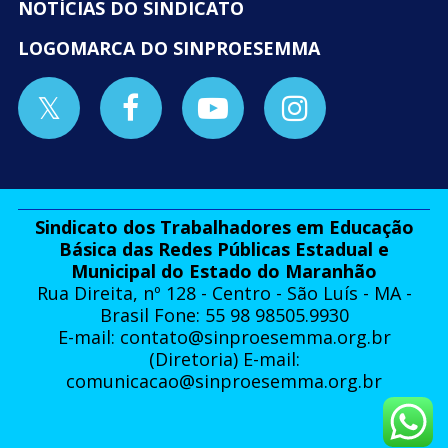
NOTÍCIAS DO SINDICATO
LOGOMARCA DO SINPROESEMMA
Sindicato dos Trabalhadores em Educação
Básica das Redes Públicas Estadual e
Municipal do Estado do Maranhão
Rua Direita, nº 128 - Centro - São Luís - MA -
Brasil Fone: 55 98 98505.9930
E-mail:
contato@sinproesemma.org.br
(Diretoria) E-mail:
comunicacao@sinproesemma.org.br