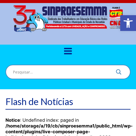
Barra de Ferr
Flash de Notícias
Notice
: Undefined index: paged in
/home/storage/a/19/cb/sinproesemma1/public_html/wp-
content/plugins/live-composer-page-