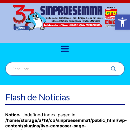
Barra de Ferr
Flash de Notícias
Notice
: Undefined index: paged in
/home/storage/a/19/cb/sinproesemma1/public_html/wp-
content/plugins/live-composer-page-