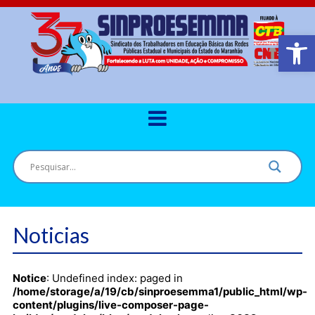
Barra de Ferr
Noticias
Notice
: Undefined index: paged in
/home/storage/a/19/cb/sinproesemma1/public_html/wp-
content/plugins/live-composer-page-