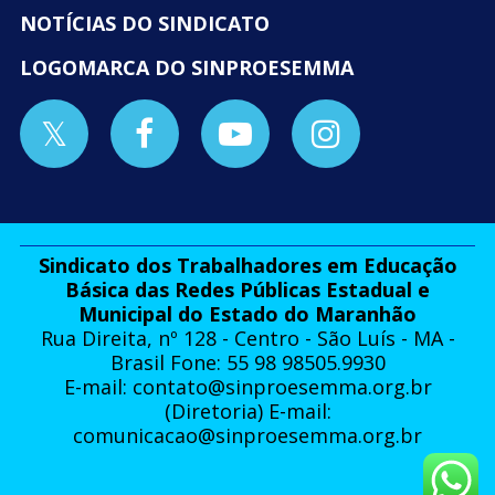
NOTÍCIAS DO SINDICATO
LOGOMARCA DO SINPROESEMMA
Sindicato dos Trabalhadores em Educação
Básica das Redes Públicas Estadual e
Municipal do Estado do Maranhão
Rua Direita, nº 128 - Centro - São Luís - MA -
Brasil Fone: 55 98 98505.9930
E-mail:
contato@sinproesemma.org.br
(Diretoria) E-mail:
comunicacao@sinproesemma.org.br