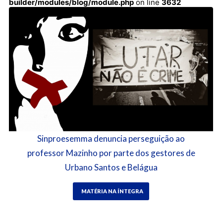
builder/modules/blog/module.php
on line
3632
Sinproesemma denuncia perseguição ao
professor Mazinho por parte dos gestores de
Urbano Santos e Belágua
MATÉRIA NA ÍNTEGRA