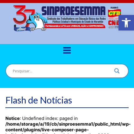
Barra de Ferr
Flash de Notícias
Notice
: Undefined index: paged in
/home/storage/a/19/cb/sinproesemma1/public_html/wp-
content/plugins/live-composer-page-