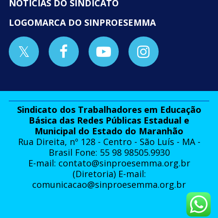
NOTÍCIAS DO SINDICATO
LOGOMARCA DO SINPROESEMMA
Sindicato dos Trabalhadores em Educação
Básica das Redes Públicas Estadual e
Municipal do Estado do Maranhão
Rua Direita, nº 128 - Centro - São Luís - MA -
Brasil Fone: 55 98 98505.9930
E-mail:
contato@sinproesemma.org.br
(Diretoria) E-mail:
comunicacao@sinproesemma.org.br