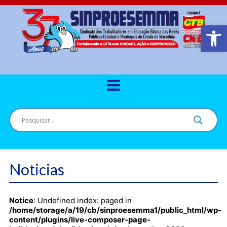
Barra de Ferr
Noticias
Notice
: Undefined index: paged in
/home/storage/a/19/cb/sinproesemma1/public_html/wp-
content/plugins/live-composer-page-