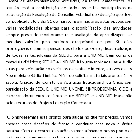
Dentre os encaminhamentos extraídos, de forma democrática, da
reunião está a contribuição de todos os entes participativos na
elaboração da Resolução do Conselho Estadual de Educação que deve
ser publicada até o dia 31 de março; inserir nas propostas opções com
várias modalidades abertas para disponibilização das atividades;
sempre prevendo monitoramento e avaliação da aprendizagem, as
medidas valerão pelo período excepcional de por 30 dias,
prorrogáveis e com suspensão dos efeitos pós-crise; disponibilização
de todas as tecnologias da SEDUC para a UNDIME, bem como os
materiais didáticos; SEDUC e UNDIME irão gravar videoaulas e áudio
aulas para veiculação nos veículos da capital e interior, através da TV
Assembleia e Rádio Timbira. Além de solicitar materiais prontos à TV
Escola; Criação do Comitê de Avaliação Educacional da Crise, com
participação da SEDUC, UNDIME, UNCME, SINPROESEMMA, C.E.E. e
elaborar documento conjunto entre SEDUC e UNDIME Maranhão
pelos recursos do Projeto Educação Conectada.
“O Sinproesemma está pronto para ajudar no que for preciso, vamos
encarar esses desafios de frente e continuar essa nova e árdua
batalha. Com o decorrer das ações vamos alinhando novos pontos e
certamente, com união e esforço de todos, vamos vencer mais essa