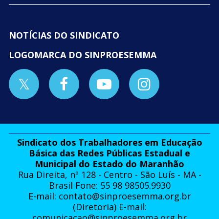
NOTÍCIAS DO SINDICATO
LOGOMARCA DO SINPROESEMMA
Sindicato dos Trabalhadores em Educação
Básica das Redes Públicas Estadual e
Municipal do Estado do Maranhão
Rua Direita, nº 128 - Centro - São Luís - MA -
Brasil Fone: 55 98 98505.9930
E-mail:
contato@sinproesemma.org.br
(Diretoria) E-mail:
comunicacao@sinproesemma.org.br