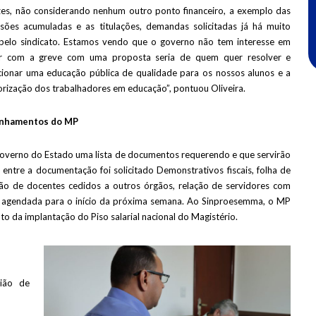
zes, não considerando nenhum outro ponto financeiro, a exemplo das
sões acumuladas e as titulações, demandas solicitadas já há muito
elo sindicato. Estamos vendo que o governo não tem interesse em
ar com a greve com uma proposta seria de quem quer resolver e
ionar uma educação pública de qualidade para os nossos alunos e a
lorização dos trabalhadores em educação”, pontuou Oliveira.
nhamentos do MP
o governo do Estado uma lista de documentos requerendo e que servirão
, entre a documentação foi solicitado Demonstrativos fiscais, folha de
ção de docentes cedidos a outros órgãos, relação de servidores com
u agendada para o início da próxima semana. Ao Sinproesemma, o MP
to da implantação do Piso salarial nacional do Magistério.
nião de