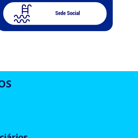
OS
ciários