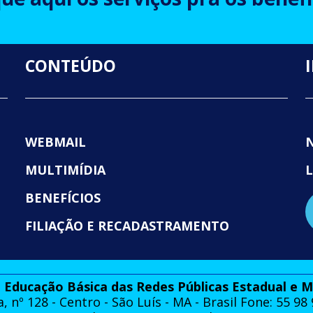
CONTEÚDO
WEBMAIL
MULTIMÍDIA
BENEFÍCIOS
FILIAÇÃO E RECADASTRAMENTO
 Educação Básica das Redes Públicas Estadual e 
a, nº 128 - Centro - São Luís - MA - Brasil Fone: 55 98