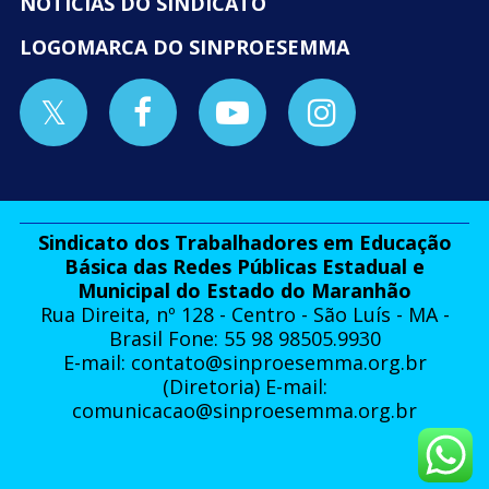
NOTÍCIAS DO SINDICATO
LOGOMARCA DO SINPROESEMMA
Sindicato dos Trabalhadores em Educação
Básica das Redes Públicas Estadual e
Municipal do Estado do Maranhão
Rua Direita, nº 128 - Centro - São Luís - MA -
Brasil Fone: 55 98 98505.9930
E-mail:
contato@sinproesemma.org.br
(Diretoria) E-mail:
comunicacao@sinproesemma.org.br