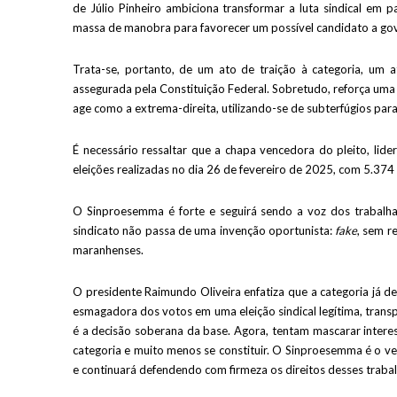
de Júlio Pinheiro ambiciona transformar a luta sindical em 
massa de manobra para favorecer um possível candidato a go
Trata-se, portanto, de um ato de traição à categoria, um 
assegurada pela Constituição Federal. Sobretudo, reforça uma p
age como a extrema-direita, utilizando-se de subterfúgios par
É necessário ressaltar que a chapa vencedora do pleito, lide
eleições realizadas no dia 26 de fevereiro de 2025, com 5.374
O Sinproesemma é forte e seguirá sendo a voz dos trabalh
sindicato não passa de uma invenção oportunista:
fake
, sem r
maranhenses.
O presidente Raimundo Oliveira enfatiza que a categoria já d
esmagadora dos votos em uma eleição sindical legítima, trans
é a decisão soberana da base. Agora, tentam mascarar interes
categoria e muito menos se constituir. O Sinproesemma é o 
e continuará defendendo com firmeza os direitos desses trabal