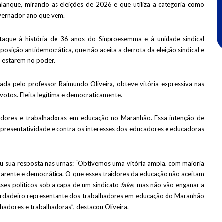
palanque, mirando as eleições de 2026 e que utiliza a categoria como
vernador ano que vem.
ataque à história de 36 anos do Sinproesemma e à unidade sindical
osição antidemocrática, que não aceita a derrota da eleição sindical e
a estarem no poder.
rada pelo professor Raimundo Oliveira, obteve vitória expressiva nas
 votos. Eleita legítima e democraticamente.
adores e trabalhadoras em educação no Maranhão. Essa intenção de
epresentatividade e contra os interesses dos educadores e educadoras
eu sua resposta nas urnas: “Obtivemos uma vitória ampla, com maioria
parente e democrática. O que esses traidores da educação não aceitam
ses políticos sob a capa de um sindicato
fake
, mas não vão enganar a
verdadeiro representante dos trabalhadores em educação do Maranhão
hadores e trabalhadoras”, destacou Oliveira.