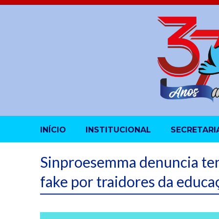
INÍCIO
INSTITUCIONAL
SECRETARI
Sinproesemma denuncia tent
fake por traidores da educa