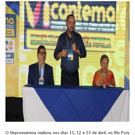
O Sinproesemma realizou nos dias 11, 12 e 13 de abril, no Rio Poty