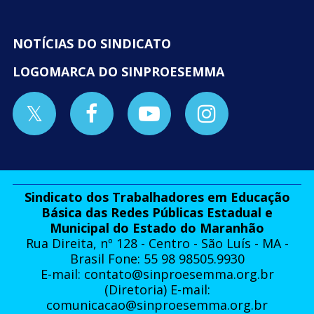
NOTÍCIAS DO SINDICATO
LOGOMARCA DO SINPROESEMMA
Sindicato dos Trabalhadores em Educação
Básica das Redes Públicas Estadual e
Municipal do Estado do Maranhão
Rua Direita, nº 128 - Centro - São Luís - MA -
Brasil Fone: 55 98 98505.9930
E-mail:
contato@sinproesemma.org.br
(Diretoria) E-mail:
comunicacao@sinproesemma.org.br