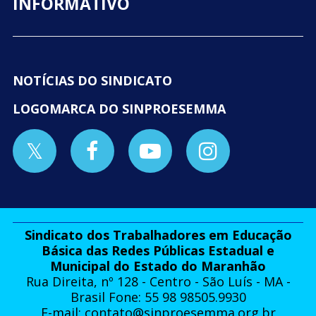
INFORMATIVO
NOTÍCIAS DO SINDICATO
LOGOMARCA DO SINPROESEMMA
Sindicato dos Trabalhadores em Educação
Básica das Redes Públicas Estadual e
Municipal do Estado do Maranhão
Rua Direita, nº 128 - Centro - São Luís - MA -
Brasil Fone: 55 98 98505.9930
E-mail:
contato@sinproesemma.org.br