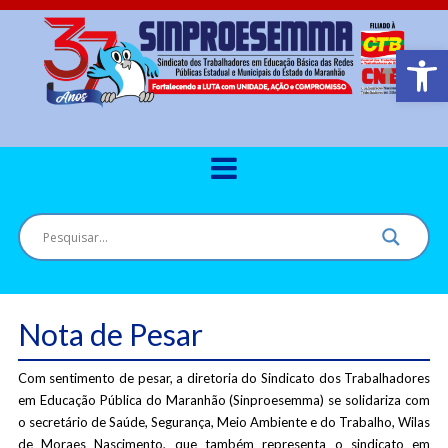
Barra de Ferr
Nota de Pesar
Com sentimento de pesar, a diretoria do Sindicato dos Trabalhadores
em Educação Pública do Maranhão (Sinproesemma) se solidariza com
o secretário de Saúde, Segurança, Meio Ambiente e do Trabalho, Wilas
de Moraes Nascimento, que também representa o sindicato em