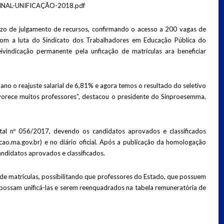
-FINAL-UNIFICAÇÃO-2018.pdf
razo de julgamento de recursos, confirmando o acesso a 200 vagas de
 com a luta do Sindicato dos Trabalhadores em Educação Pública do
indicação permanente pela unficação de matrículas ara beneficiar
ano o reajuste salarial de 6,81% e agora temos o resultado do seletivo
avorece muitos professores”, destacou o presidente do Sinproesemma,
tal nº 056/2017, devendo os candidatos aprovados e classificados
o.ma.gov.br) e no diário oficial. Após a publicação da homologação
ndidatos aprovados e classificados.
 de matrículas, possibilitando que professores do Estado, que possuem
l possam unificá-las e serem reenquadrados na tabela remuneratória de