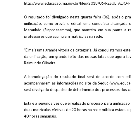
http://www.educacao.ma.gov.br/files/2018/06/RESULTADO
O resultado foi divulgado nesta quarta-feira (06), após o p
unificação, como previa o edital, uma conquista alcançada
Maranhão (Sinproesemma), que mantém em sua pauta a reiv
professores que acumulam matrículas na rede.
“É mais uma grande vitória da categoria. Já conquistamos este 
da unificação, um grande feito das nossas lutas que agora f
Raimundo Oliveira.
A homologação do resultado final será de acordo com edi
acompanharem as informações no site da Seduc (www.educaca
será divulgado despacho de deferimento dos processos dos ca
Esta é a segunda vez que é realizado processo para unificação
duas matrículas efetivas de 20 horas na rede pública estadua
40 horas semanais.