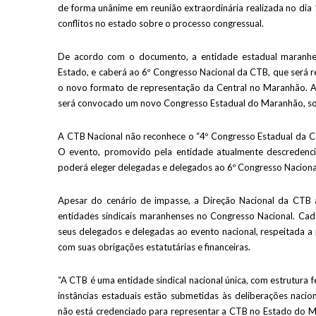
de forma unânime em reunião extraordinária realizada no dia
conflitos no estado sobre o processo congressual.
De acordo com o documento, a entidade estadual maranhens
Estado, e caberá ao 6º Congresso Nacional da CTB, que será re
o novo formato de representação da Central no Maranhão. A
será convocado um novo Congresso Estadual do Maranhão, sob
A CTB Nacional não reconhece o “4º Congresso Estadual da C
O evento, promovido pela entidade atualmente descredencia
poderá eleger delegadas e delegados ao 6º Congresso Naciona
Apesar do cenário de impasse, a Direção Nacional da CTB 
entidades sindicais maranhenses no Congresso Nacional. Cada
seus delegados e delegadas ao evento nacional, respeitada a
com suas obrigações estatutárias e financeiras.
“A CTB é uma entidade sindical nacional única, com estrutura f
instâncias estaduais estão submetidas às deliberações nac
não está credenciado para representar a CTB no Estado do M