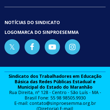
NOTÍCIAS DO SINDICATO
LOGOMARCA DO SINPROESEMMA
Sindicato dos Trabalhadores em Educação
Básica das Redes Públicas Estadual e
Municipal do Estado do Maranhão
Rua Direita, nº 128 - Centro - São Luís - MA -
Brasil Fone: 55 98 98505.9930
E-mail:
contato@sinproesemma.org.br
(Diretoria) E-mail: